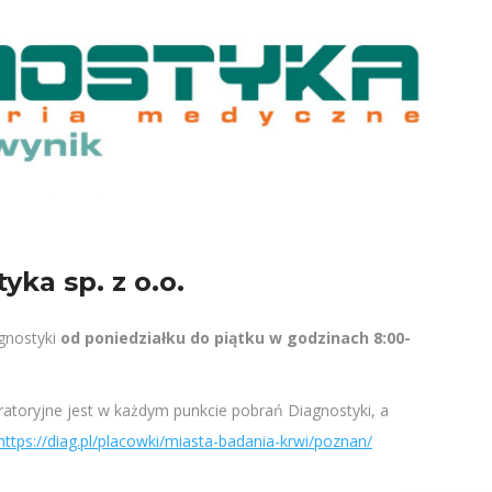
ka sp. z o.o.
agnostyki
od poniedziałku do piątku w godzinach 8:00-
ratoryjne jest w każdym punkcie pobrań Diagnostyki, a
https://diag.pl/placowki/miasta-badania-krwi/poznan/