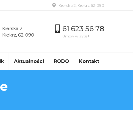
Kierska 2, Kiekrz 62-090
61 623 56 78
Kierska 2
Kiekrz, 62-090
Umów wizytę
ik
Aktualności
RODO
Kontakt
ne