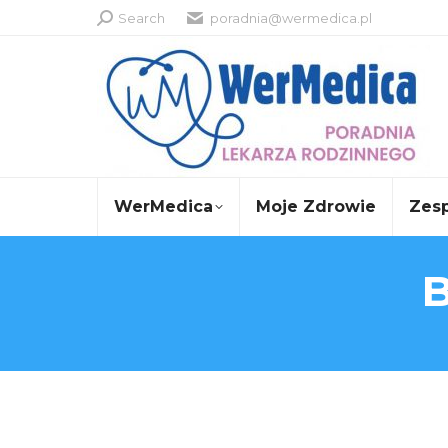
Szukaj:
Search
poradnia@wermedica.pl
WerMedica
Moje Zdrowie
Zes
B