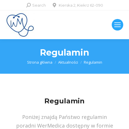
Szukaj:
Search
Kierska 2, Kiekrz 62-090
Regulamin
Jesteś tutaj:
Strona główna
Aktualności
Regulamin
Regulamin
Poniżej znajdą Państwo regulamin
poradni WerMedica dostępny w formie