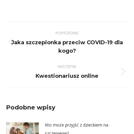
Nawigacja
POPRZEDNIE
wpisów
Jaka szczepionka przeciw COVID-19 dla
Poprzedni
kogo?
wpis:
NASTĘPNE
Następny
Kwestionariusz online
wpis:
Podobne wpisy
Kto może przyjść z dzieckiem na
szczepienie?