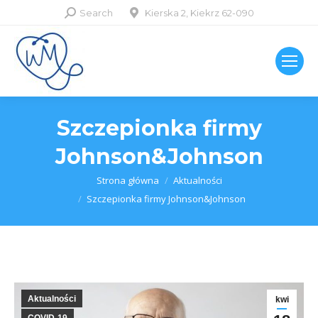
Szukaj:
Search
Kierska 2, Kiekrz 62-090
Szczepionka firmy
Johnson&Johnson
Jesteś tutaj:
Strona główna
Aktualności
Szczepionka firmy Johnson&Johnson
Aktualności
kwi