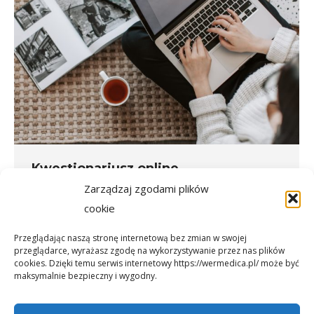
Kwestionariusz online
Zarządzaj zgodami plików
Aktualności
,
COVID-19
Przez
wakre
30 maja, 2021
cookie
Czy wiesz już jak wypełnić kwestionariusz online?
Przeglądając naszą stronę internetową bez zmian w swojej
Sprawdź to!
przeglądarce, wyrażasz zgodę na wykorzystywanie przez nas plików
cookies. Dzięki temu serwis internetowy https://wermedica.pl/ może być
maksymalnie bezpieczny i wygodny.